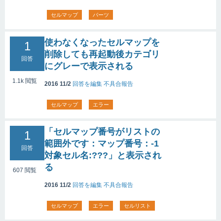
セルマップ
パーツ
使わなくなったセルマップを
1
削除しても再起動後カテゴリ
回答
にグレーで表示される
1.1k
閲覧
2016 11/2
回答を編集
不具合報告
セルマップ
エラー
「セルマップ番号がリストの
1
範囲外です：マップ番号：-1
回答
対象セル名:???」と表示され
る
607
閲覧
2016 11/2
回答を編集
不具合報告
セルマップ
エラー
セルリスト