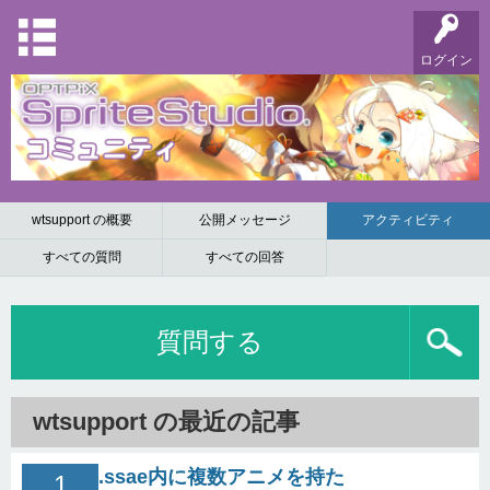
ログイン
wtsupport の概要
公開メッセージ
アクティビティ
すべての質問
すべての回答
質問する
wtsupport の最近の記事
.ssae内に複数アニメを持た
1