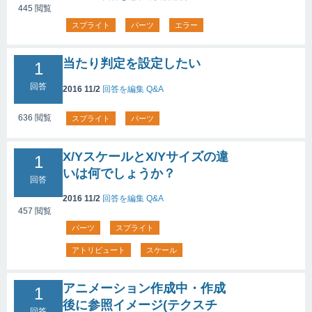
445
閲覧
スプライト
パーツ
エラー
当たり判定を設定したい
1
回答
2016 11/2
回答を編集
Q&A
636
閲覧
スプライト
パーツ
X/YスケールとX/Yサイズの違
1
いは何でしょうか？
回答
2016 11/2
回答を編集
Q&A
457
閲覧
パーツ
スプライト
アトリビュート
スケール
アニメーション作成中・作成
1
後に参照イメージ(テクスチ
回答