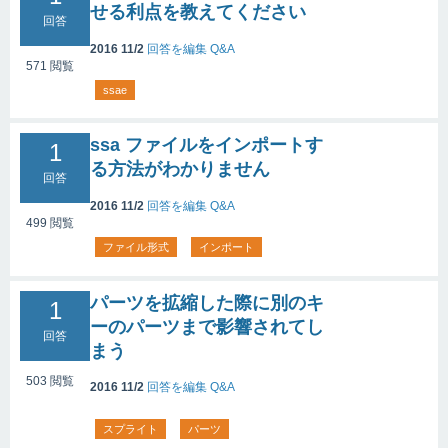
せる利点を教えてください
回答
2016 11/2
回答を編集
Q&A
571
閲覧
ssae
ssa ファイルをインポートす
1
る方法がわかりません
回答
2016 11/2
回答を編集
Q&A
499
閲覧
ファイル形式
インポート
パーツを拡縮した際に別のキ
1
ーのパーツまで影響されてし
回答
まう
503
閲覧
2016 11/2
回答を編集
Q&A
スプライト
パーツ