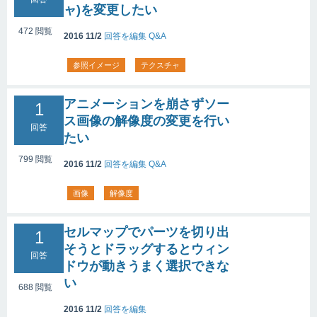
ャ)を変更したい
472
閲覧
2016 11/2
回答を編集
Q&A
参照イメージ
テクスチャ
アニメーションを崩さずソー
1
ス画像の解像度の変更を行い
回答
たい
799
閲覧
2016 11/2
回答を編集
Q&A
画像
解像度
セルマップでパーツを切り出
1
そうとドラッグするとウィン
回答
ドウが動きうまく選択できな
い
688
閲覧
2016 11/2
回答を編集