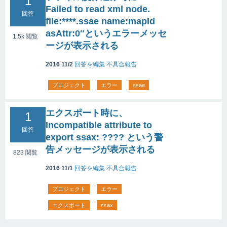
1
Failed to read xml node.
回答
file:****.ssae name:mapId
asAttr:0″というエラーメッセ
1.5k
閲覧
ージが表示される
2016 11/2
回答を編集
不具合報告
プロジェクト
エラー
ssae
エクスポート時に、
1
Incompatible attribute to
回答
export ssax: ???? という警
告メッセージが表示される
823
閲覧
2016 11/1
回答を編集
不具合報告
プロジェクト
エラー
エクスポート
ssax