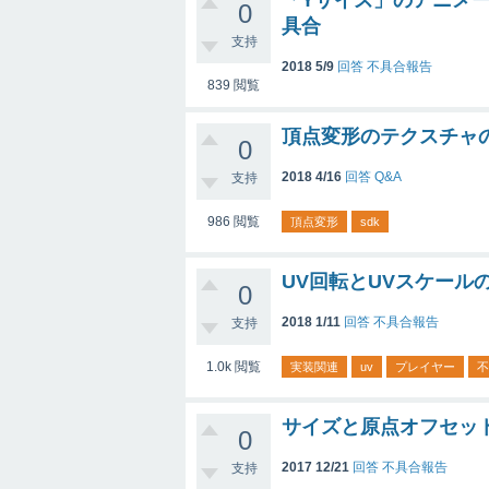
「Yサイズ」のアニメー
0
具合
支持
2018 5/9
回答
不具合報告
839
閲覧
頂点変形のテクスチャ
0
2018 4/16
回答
Q&A
支持
986
閲覧
頂点変形
sdk
UV回転とUVスケール
0
2018 1/11
回答
不具合報告
支持
1.0k
閲覧
実装関連
uv
プレイヤー
不
サイズと原点オフセッ
0
2017 12/21
回答
不具合報告
支持