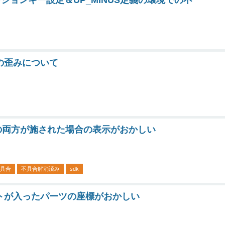
ションキー設定＆UP_MINUS定義の環境での不
の歪みについて
の両方が施された場合の表示がおかしい
具合
不具合解消済み
sdk
トが入ったパーツの座標がおかしい