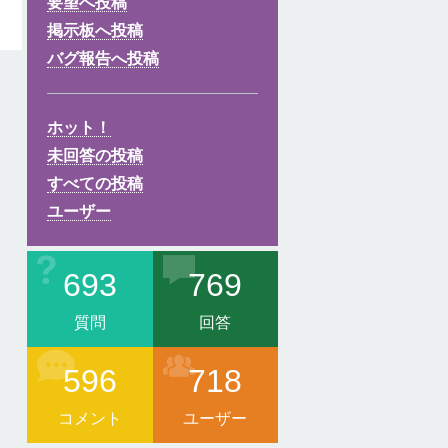
要望へ投稿
掲示板へ投稿
バグ報告へ投稿
ホット！
未回答の投稿
すべての投稿
ユーザー
693
769
質問
回答
596
718
コメント
ユーザー