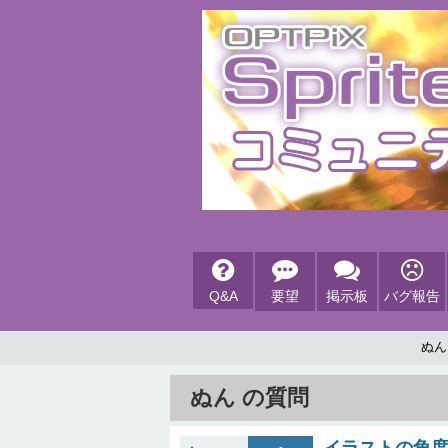
Q&A
要望
掲示板
バグ報告
ぬん
ぬん の質問