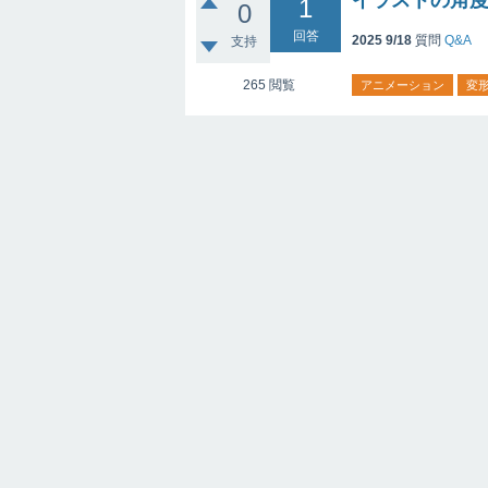
イラストの角
1
0
回答
2025 9/18
質問
Q&A
支持
265
閲覧
アニメーション
変