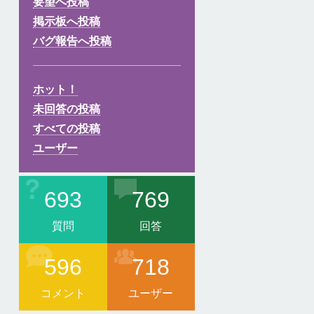
要望へ投稿
掲示板へ投稿
バグ報告へ投稿
ホット！
未回答の投稿
すべての投稿
ユーザー
693
769
質問
回答
596
718
コメント
ユーザー