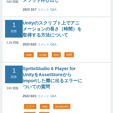
メソッド呼び出し
560
閲覧
2023 3/17
コメント
Q&A
Unityのスクリプト上でアニ
1
メーションの長さ（時間）を
回答
取得する方法について
2.2k
閲覧
2022 6/22
コメント
Q&A
unity
script
time
時間
SpriteStudio 6 Player for
1
UnityをAssetStoreから
回答
Importした際に出るエラーに
ついての質問
595
閲覧
2022 6/21
コメント
Q&A
エラー
unity
assetstore