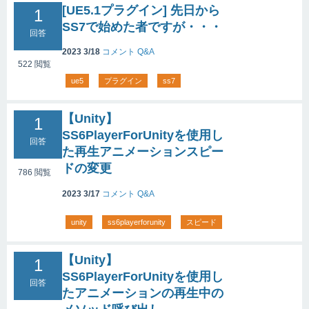
[UE5.1プラグイン] 先日から
1
SS7で始めた者ですが・・・
回答
2023 3/18
コメント
Q&A
522
閲覧
ue5
プラグイン
ss7
【Unity】
1
SS6PlayerForUnityを使用し
回答
た再生アニメーションスピー
ドの変更
786
閲覧
2023 3/17
コメント
Q&A
unity
ss6playerforunity
スピード
【Unity】
1
SS6PlayerForUnityを使用し
回答
たアニメーションの再生中の