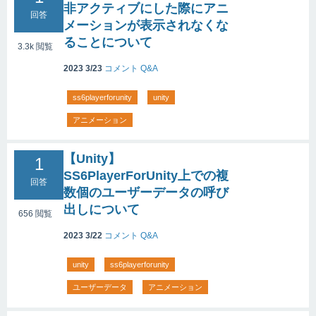
非アクティブにした際にアニ
回答
メーションが表示されなくな
ることについて
3.3k
閲覧
2023 3/23
コメント
Q&A
ss6playerforunity
unity
アニメーション
【Unity】
1
SS6PlayerForUnity上での複
回答
数個のユーザーデータの呼び
出しについて
656
閲覧
2023 3/22
コメント
Q&A
unity
ss6playerforunity
ユーザーデータ
アニメーション