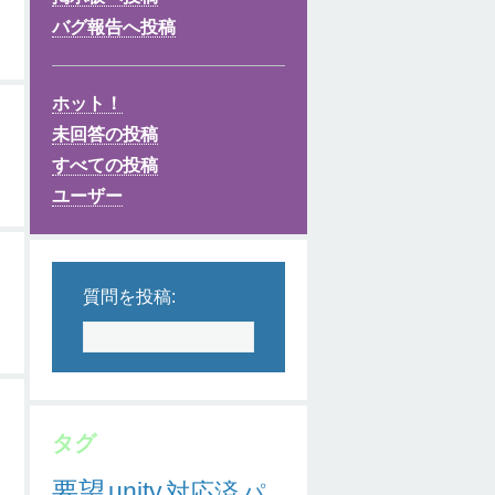
バグ報告へ投稿
ホット！
未回答の投稿
すべての投稿
ユーザー
質問を投稿:
タグ
要望
unity
対応済
パ