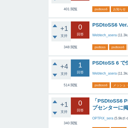
401
閲覧
psdtoss6
お知らせ
PSDtoSS6 V
0
+1
回答
Webtech_asera
(
11.3k
支持
348
閲覧
psdtoss
psdtoss6
PSDtoSS 
1
+4
回答
Webtech_asera
(
11.3k
支持
514
閲覧
psdtoss6
メッシュ
「PSDtoSS6 
0
+1
プセンターに
回答
支持
OPTPiX_sera
(
5.9k
ポイ
340
閲覧