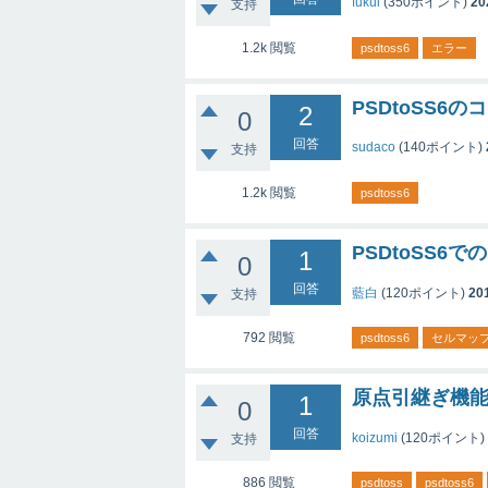
fukui
(
350
ポイント)
20
支持
1.2k
閲覧
psdtoss6
エラー
PSDtoSS6
2
0
回答
sudaco
(
140
ポイント)
支持
1.2k
閲覧
psdtoss6
PSDtoSS
1
0
回答
藍白
(
120
ポイント)
201
支持
792
閲覧
psdtoss6
セルマッ
原点引継ぎ機
1
0
回答
koizumi
(
120
ポイント)
支持
886
閲覧
psdtoss
psdtoss6