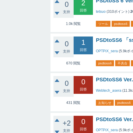
PSDtoSS 6 
2
0
回答
tetsuo
(
310
ポイント)
2
支持
1.0k
閲覧
ツール
psdtoss6
PSDtoSS6 
1
0
回答
OPTPiX_sera
(
5.9k
ポイ
支持
670
閲覧
psdtoss6
不具合
PSDtoSS6 
0
0
回答
Webtech_asera
(
11.3k
支持
431
閲覧
お知らせ
psdtoss6
PSDtoSS6 V
0
+2
回答
OPTPiX_sera
(
5.9k
ポイ
支持