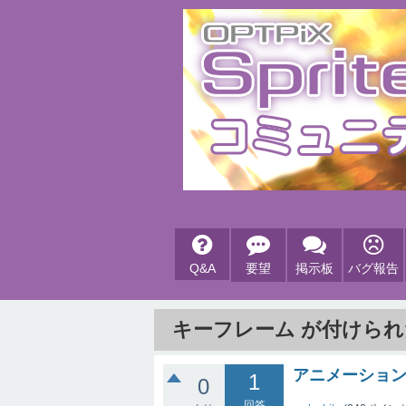
Q&A
要望
掲示板
バグ報告
キーフレーム が付けら
アニメーショ
1
0
回答