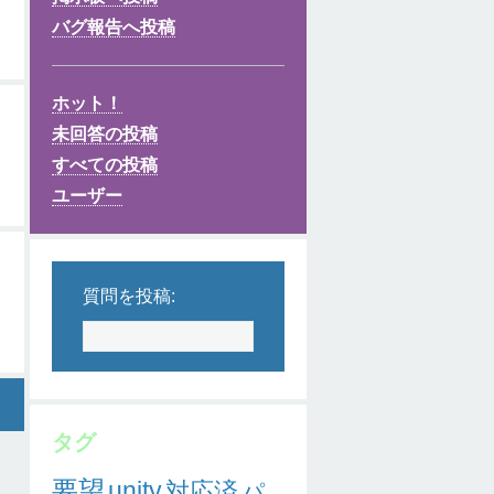
バグ報告へ投稿
ホット！
未回答の投稿
すべての投稿
ユーザー
質問を投稿:
タグ
要望
unity
対応済
パ