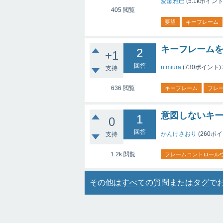
愛瀬雅巳
(
5.1k
ポイント
405
閲覧
要望
キーフレーム
キーフレーム
2
+1
回答
n.miura
(
730
ポイント)
支持
636
閲覧
キーフレーム
フレ
意図しないキ
1
0
回答
かんけさおり
(
260
ポイ
支持
1.2k
閲覧
フレームコントロール
その他は
すべての質問
または
タグ
で