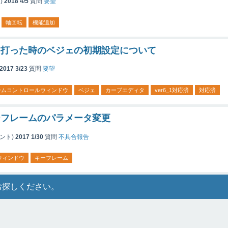
)
2018 4/5
質問
要望
軸回転
機能追加
を打った時のベジェの初期設定について
2017 3/23
質問
要望
ームコントロールウィンドウ
ベジェ
カーブエディタ
ver6_1対応済
対応済
ーフレームのパラメータ変更
ント)
2017 1/30
質問
不具合報告
ウィンドウ
キーフレーム
お探しください。