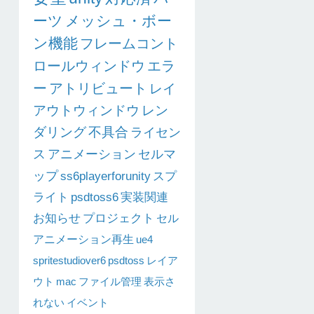
ーツ
メッシュ・ボー
ン機能
フレームコント
ロールウィンドウ
エラ
ー
アトリビュート
レイ
アウトウィンドウ
レン
ダリング
不具合
ライセン
ス
アニメーション
セルマ
ップ
ss6playerforunity
スプ
ライト
psdtoss6
実装関連
お知らせ
プロジェクト
セル
アニメーション再生
ue4
spritestudiover6
psdtoss
レイア
ウト
mac
ファイル管理
表示さ
れない
イベント