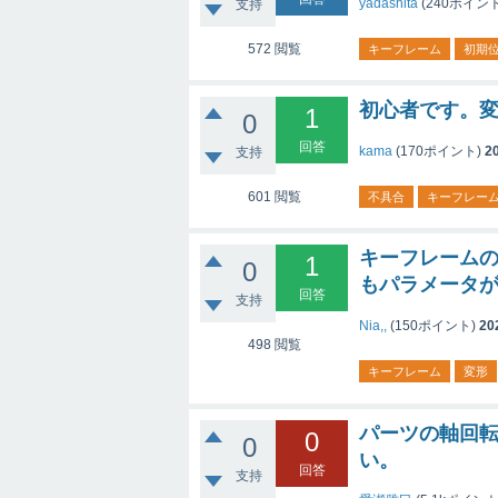
yadashita
(
240
ポイント
支持
572
閲覧
キーフレーム
初期
初心者です。
1
0
回答
kama
(
170
ポイント)
2
支持
601
閲覧
不具合
キーフレー
キーフレーム
1
0
もパラメータ
回答
支持
Nia,,
(
150
ポイント)
20
498
閲覧
キーフレーム
変形
パーツの軸回
0
0
い。
回答
支持