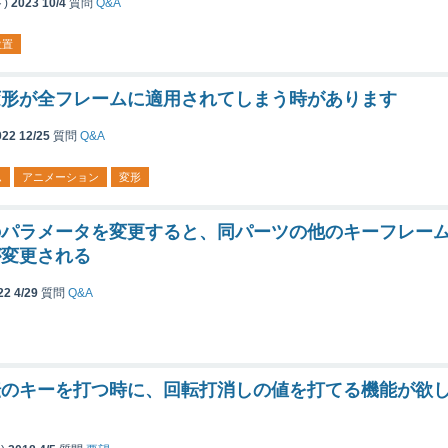
)
2023 10/4
質問
Q&A
位置
変形が全フレームに適用されてしまう時があります
022 12/25
質問
Q&A
ム
アニメーション
変形
のパラメータを変更すると、同パーツの他のキーフレー
が変更される
22 4/29
質問
Q&A
転のキーを打つ時に、回転打消しの値を打てる機能が欲