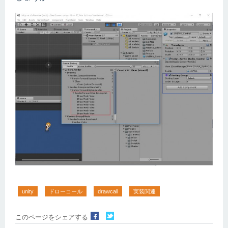
unity
ドローコール
drawcall
実装関連
このページをシェアする