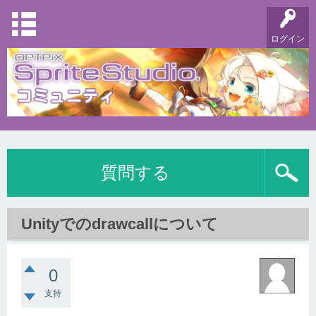
ログイン
質問する
Unityでのdrawcallについて
0
支持