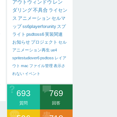
アウトウィンドウ
レン
ダリング
不具合
ライセン
を
ス
アニメーション
セルマ
ップ
ss6playerforunity
スプ
性
ライト
psdtoss6
実装関連
お知らせ
プロジェクト
セル
アニメーション再生
ue4
spritestudiover6
psdtoss
レイア
ウト
mac
ファイル管理
表示さ
れない
イベント
693
769
質問
回答