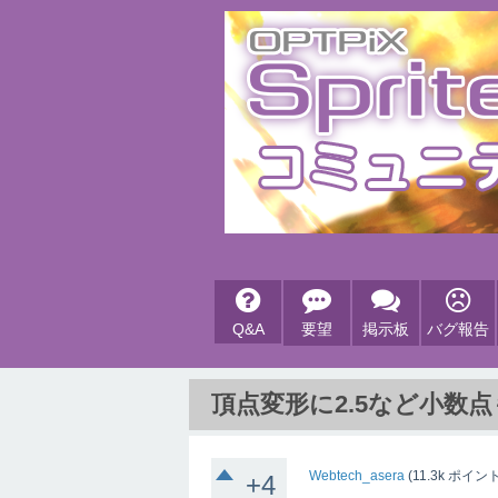
Q&A
要望
掲示板
バグ報告
頂点変形に2.5など小数
Webtech_asera
(
11.3k
ポイント
+4