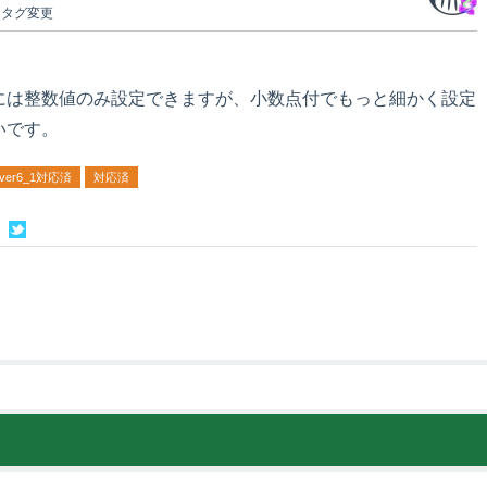
タグ変更
には整数値のみ設定できますが、小数点付でもっと細かく設定
いです。
ver6_1対応済
対応済