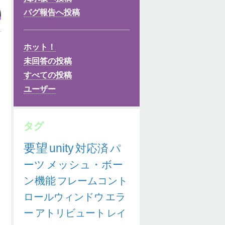
バグ報告へ投稿
ホット！
未回答の投稿
を
すべての投稿
ユーザー
タグ
要望
unity
対応済
パ
ーツ
メッシュ・ボー
ン機能
フレームコント
ロールウィンドウ
エラ
ー
アトリビュート
レイ