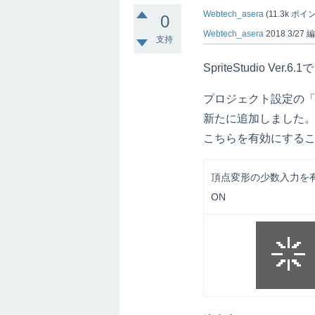
Webtech_asera
(
11.3k
ポイン
0
Webtech_asera
2018 3/27
支持
SpriteStudio V
プロジェクト設定の
新たに追加しました
こちらを有効にする
頂点変形の少数入力
ON