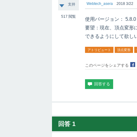
Webtech_asera
2018 3/22
支持
517
閲覧
使用バージョン： 5.8.0
要望：現在、頂点変形
できるようにして欲し
アトリビュート
頂点変形
このページをシェアする
回答
1