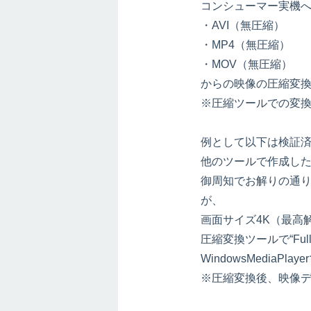
コンシューマー実機
・AVI（無圧縮）
・MP4（無圧縮）
・MOV（無圧縮）
からの映像の圧縮変
※圧縮ツールでの変換
例として以下は検証
他のツールで作成した容
御周知でお解りの通り、W
が、
画面サイズ4K（最高解像
圧縮変換ツールで“Full
WindowsMedia
※圧縮変換後、映像デー