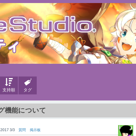
支持順
タグ
グ機能について
2017 3/3
質問
掲示板