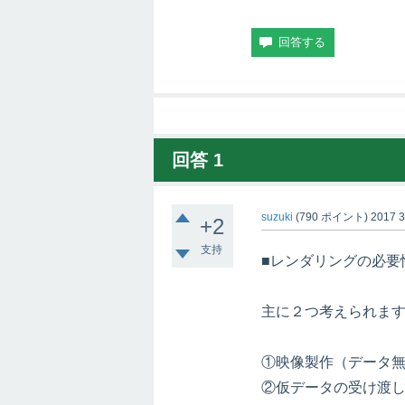
回答
1
suzuki
(
790
ポイント)
2017 3
+2
支持
■レンダリングの必要
主に２つ考えられま
①映像製作（データ
②仮データの受け渡