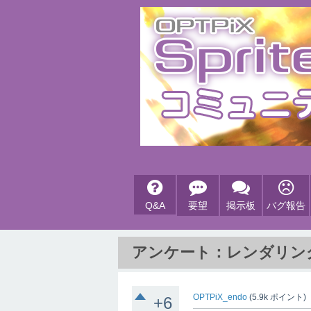
Q&A
要望
掲示板
バグ報告
アンケート：レンダリン
OPTPiX_endo
(
5.9k
ポイント)
+6