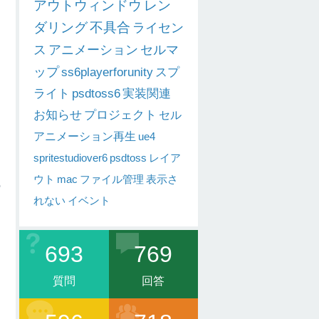
アウトウィンドウ
レン
ダリング
不具合
ライセン
ス
アニメーション
セルマ
ップ
ss6playerforunity
スプ
ライト
psdtoss6
実装関連
お知らせ
プロジェクト
セル
アニメーション再生
ue4
spritestudiover6
psdtoss
レイア
ウト
mac
ファイル管理
表示さ
の
れない
イベント
693
769
質問
回答