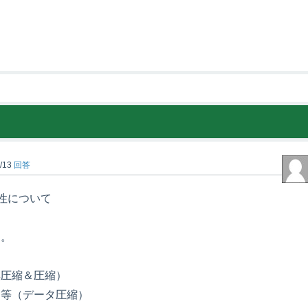
/13
回答
性について
す。
無圧縮＆圧縮）
し等（データ圧縮）