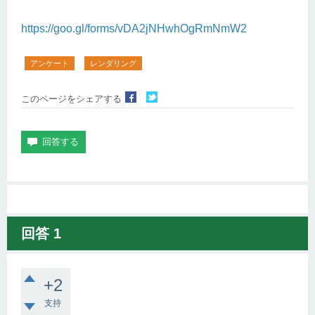
https://goo.gl/forms/vDA2jNHwhOgRmNmW2
アンケート
レンダリング
このページをシェアする
回答
1
+2
支持