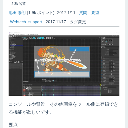
2.3k
閲覧
池田 陽朗
(
1.9k
ポイント)
2017 1/11
質問
要望
Webtech_support
2017 11/17
タグ変更
コンソールや背景、その他画像をツール側に登録でき
る機能が欲しいです。
要点