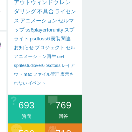
アウトウィンドウ
レン
ダリング
不具合
ライセン
ス
アニメーション
セルマ
ップ
ss6playerforunity
スプ
ライト
psdtoss6
実装関連
お知らせ
プロジェクト
セル
アニメーション再生
ue4
spritestudiover6
psdtoss
レイア
ウト
mac
ファイル管理
表示さ
れない
イベント
693
769
質問
回答