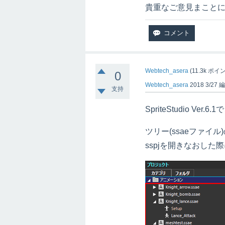
貴重なご意見まこと
Webtech_asera
(
11.3k
ポイン
0
Webtech_asera
2018 3/27
支持
SpriteStudio V
ツリー(ssaeファイ
sspjを開きなおした