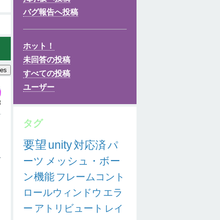
バグ報告へ投稿
ホット！
未回答の投稿
tes
すべての投稿
ユーザー
タグ
要望
unity
対応済
パ
で
ーツ
メッシュ・ボー
ン機能
フレームコント
ロールウィンドウ
エラ
ま
ー
アトリビュート
レイ