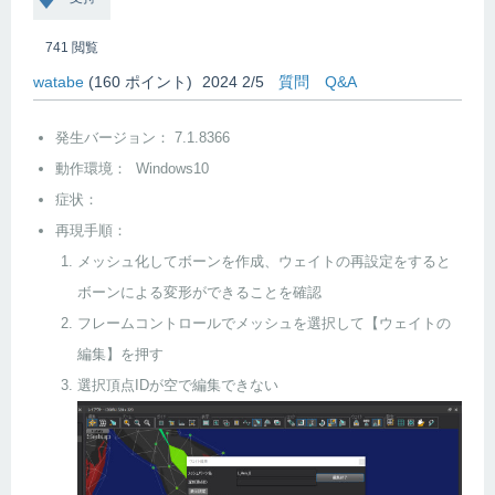
741
閲覧
watabe
(
160
ポイント)
2024 2/5
質問
Q&A
発生バージョン： 7.1.8366
動作環境： Windows10
症状：
再現手順：
メッシュ化してボーンを作成、ウェイトの再設定をすると
ボーンによる変形ができることを確認
フレームコントロールでメッシュを選択して【ウェイトの
編集】を押す
選択頂点IDが空で編集できない