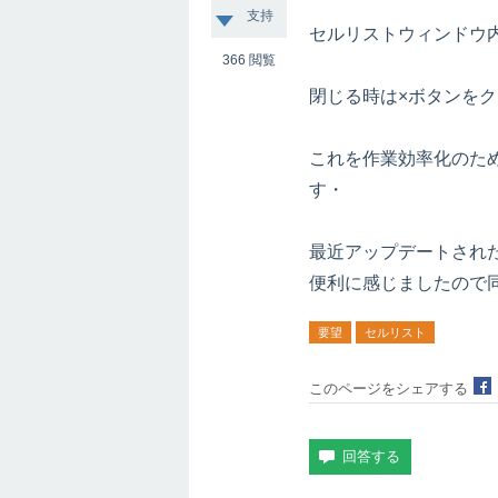
支持
セルリストウィンドウ
366
閲覧
閉じる時は×ボタンを
これを作業効率化のた
す・
最近アップデートされ
便利に感じましたので
要望
セルリスト
このページをシェアする