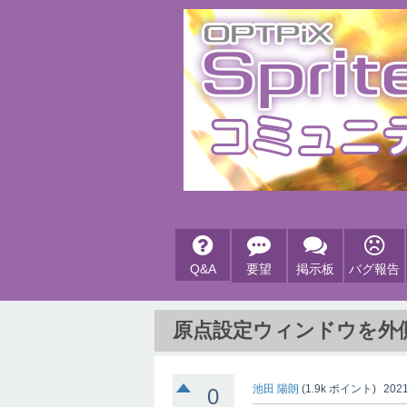
Q&A
要望
掲示板
バグ報告
原点設定ウィンドウを外
池田 陽朗
(
1.9k
ポイント)
2021
0