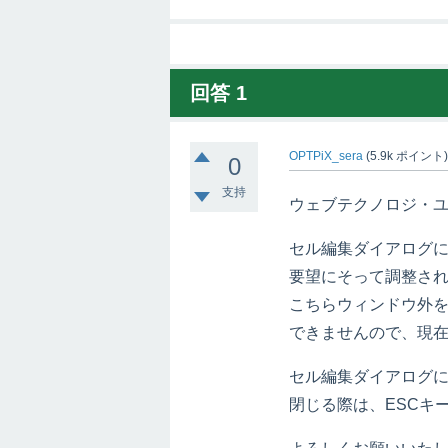
回答
1
OPTPiX_sera
(
5.9k
ポイント
0
支持
ウェブテクノロジ・ユ
セル編集ダイアログ
要望にそって調整さ
こちらウィンドウ外
できませんので、現
セル編集ダイアログに
閉じる際は、ESCキ