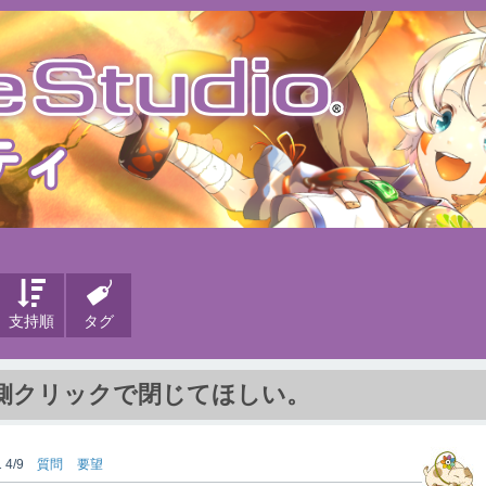
支持順
タグ
側クリックで閉じてほしい。
 4/9
質問
要望