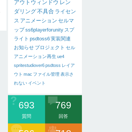
アウトウィンドウ
レン
ダリング
不具合
ライセン
ス
アニメーション
セルマ
ップ
ss6playerforunity
スプ
ライト
psdtoss6
実装関連
お知らせ
プロジェクト
セル
アニメーション再生
ue4
spritestudiover6
psdtoss
レイア
ウト
mac
ファイル管理
表示さ
れない
イベント
693
769
質問
回答