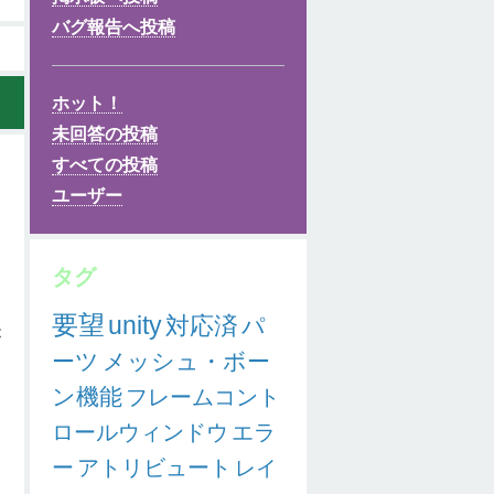
バグ報告へ投稿
ホット！
未回答の投稿
すべての投稿
ユーザー
タグ
う
要望
unity
対応済
パ
が
ーツ
メッシュ・ボー
ン機能
フレームコント
ロールウィンドウ
エラ
ー
アトリビュート
レイ