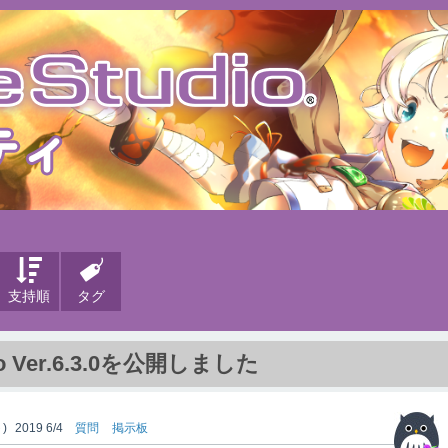
支持順
タグ
o Ver.6.3.0を公開しました
)
2019 6/4
質問
掲示板