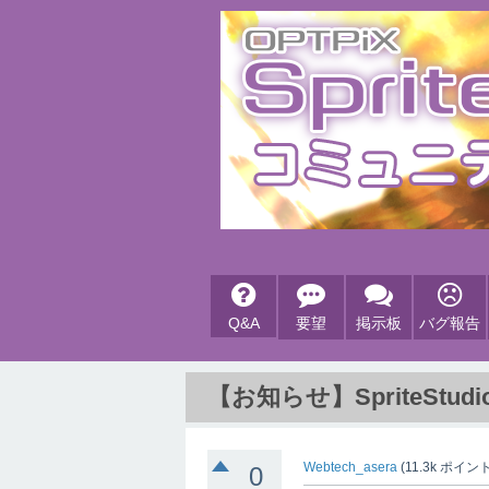
Q&A
要望
掲示板
バグ報告
【お知らせ】SpriteStudi
Webtech_asera
(
11.3k
ポイント
0