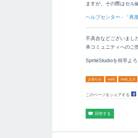
ますが、その際はセル
ヘルプセンター - 「
不具合などございまし
本コミュニティへのご
SpriteStudioを
お知らせ
ver6
ver6_3_0
このページをシェアする