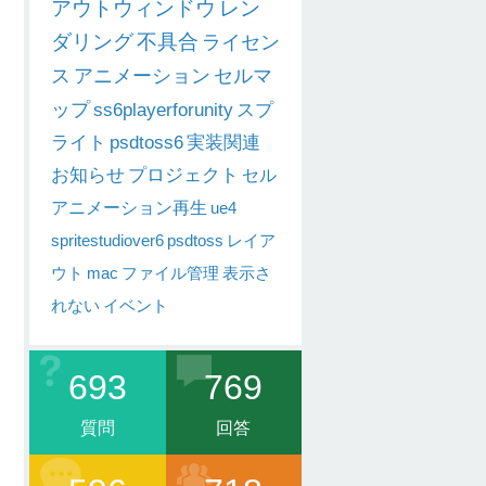
アウトウィンドウ
レン
ダリング
不具合
ライセン
ス
アニメーション
セルマ
ップ
ss6playerforunity
スプ
ライト
psdtoss6
実装関連
お知らせ
プロジェクト
セル
アニメーション再生
ue4
spritestudiover6
psdtoss
レイア
ウト
mac
ファイル管理
表示さ
れない
イベント
693
769
質問
回答