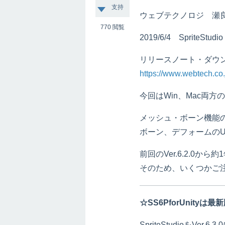
支持
ウェブテクノロジ 瀬
770
閲覧
2019/6/4 SpriteStu
リリースノート・ダウ
https://www.webtech.co.j
今回はWin、Mac両
メッシュ・ボーン機能
ボーン、デフォームのU
前回のVer.6.2.0
そのため、いくつかご
☆SS6PforUnity
SpriteStudioをVer.