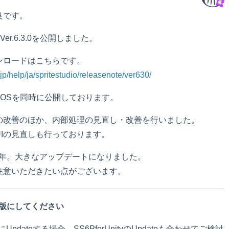
良です。
dio Ver.6.3.0を公開しました。
ンロードはこちらです。
p/help/ja/spritestudio/releasenote/ver630/
方のOSを同時に公開しております。
の改善のほか、内部処理の見直し・改善を行いました。
Iの見直しも行っております。
から約1年。大きなアップデートになりました。
注意いただきたい点がございます。
は最新版にしてください
6.3.0にUpdateする場合、SS6PforUnityのUpdateも合わせてご検討