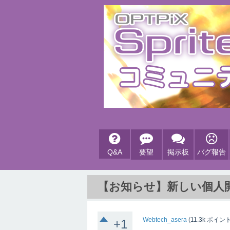
Q&A
要望
掲示板
バグ報告
【お知らせ】新しい個人開発
Webtech_asera
(
11.3k
ポイント
+1