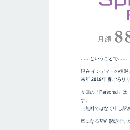
……ということで……
現在 インディーの後継となる「
来年 2019年 春ごろ
リ
今回の「Persona
す。
（無料ではなく申し訳
気になる契約形態です