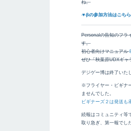
ね。
▼βの参加方法はこち
Personalの告知のフ
す。
初心者向けマニュアル
ぜひ「秋葉原UDXギャ
デジゲー博は終了いた
※フライヤー・ビギナ
ませんでした。
ビギナーズ２は発送も
続報はコミュニティ等
取り急ぎ、第一報でし