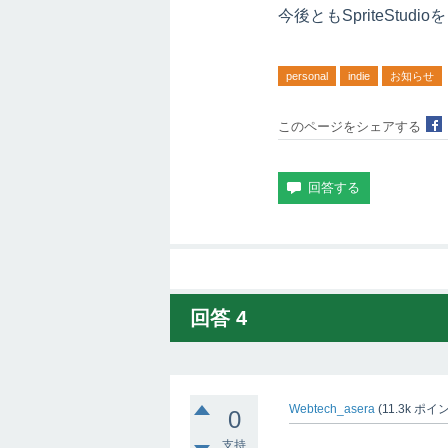
今後ともSpriteStu
personal
indie
お知らせ
このページをシェアする
回答
4
Webtech_asera
(
11.3k
ポイン
0
支持