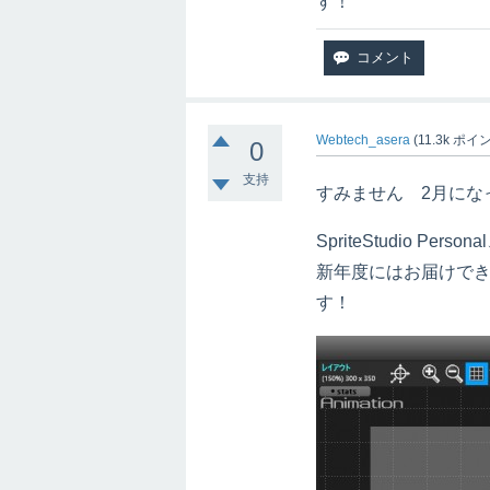
す！
Webtech_asera
(
11.3k
ポイン
0
支持
すみません 2月にな
SpriteStudio Pe
新年度にはお届けで
す！