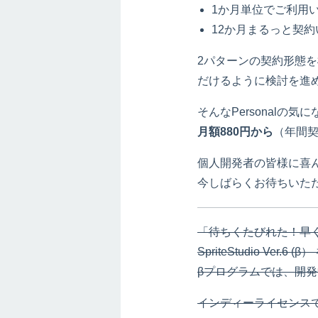
1か月単位でご利用
12か月まるっと契約
2パターンの契約形態
だけるように検討を進
そんなPersonalの
月額880円から
（年間
個人開発者の皆様に喜
今しばらくお待ちいた
「待ちくたびれた！早く
SpriteStudio Ver.
βプログラムでは、開
インディーライセンス