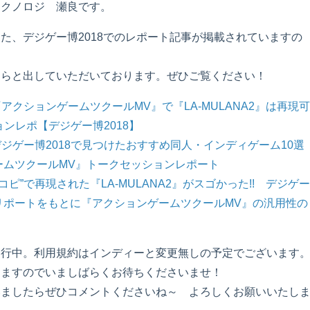
テクノロジ 瀬良です。
露目した、デジゲー博2018でのレポート記事が掲載されていますの
ちらほらと出していただいております。ぜひご覧ください！
『アクションゲームツクールMV』で『LA-MULANA2』は再現
ョンレポ【デジゲー博2018】
 デジゲー博2018で見つけたおすすめ同人・インディゲーム10選
ームツクールMV』トークセッションレポート
“目コピ”で再現された『LA-MULANA2』がスゴかった!! デジゲ
リポートをもとに『アクションゲームツクールMV』の汎用性の
在開発進行中。利用規約はインディーと変更無しの予定でございます
しますのでいましばらくお待ちくださいませ！
いましたらぜひコメントくださいね～ よろしくお願いいたし