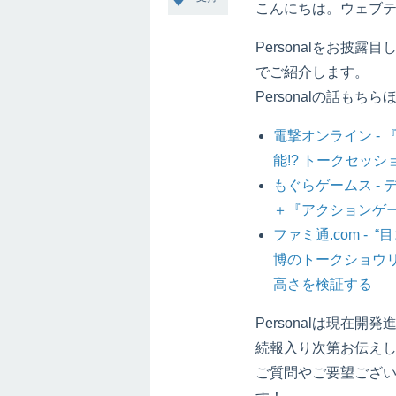
こんにちは。ウェブ
Personalをお披
でご紹介します。
Personalの話も
電撃オンライン - 
能!? トークセッシ
もぐらゲームス -
＋『アクションゲ
ファミ通.com - 
博のトークショウ
高さを検証する
Personalは現
続報入り次第お伝え
ご質問やご要望ござ