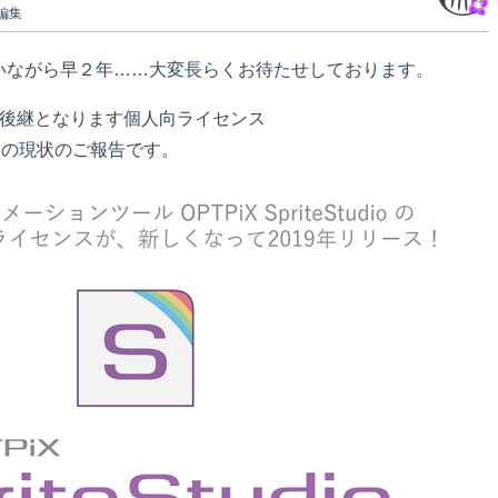
編集
いながら早２年……大変長らくお待たせしております。
 Indie の後継となります個人向ライセンス
l
の現状のご報告です。