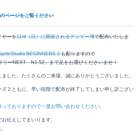
らのページをご覧ください
ライヤーを
11/4（日）に開催されるデジゲー博
で配布いたしま
SpriteStudio BEGINNERS 2
も配りますので
ラリーNEXT N1-52」まで足をお運びくださいませ！
しました。たくさんのご来場、誠にありがとうございました。
ーズ２ともに、早い段階で配布が終了してしまい申し訳ござい
承っておりますので一度お問い合わせください。
でお伝えしてまいります。
た。