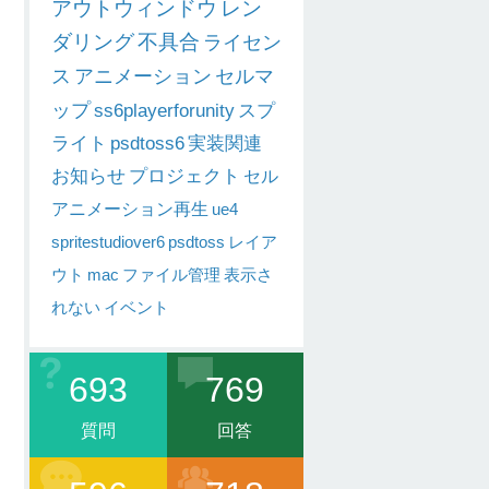
アウトウィンドウ
レン
ダリング
不具合
ライセン
ス
アニメーション
セルマ
ップ
ss6playerforunity
スプ
ライト
psdtoss6
実装関連
お知らせ
プロジェクト
セル
アニメーション再生
ue4
spritestudiover6
psdtoss
レイア
ウト
mac
ファイル管理
表示さ
れない
イベント
693
769
質問
回答