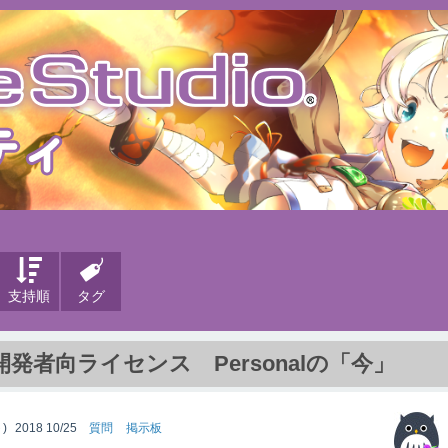
支持順
タグ
者向ライセンス Personalの「今」
)
2018 10/25
質問
掲示板