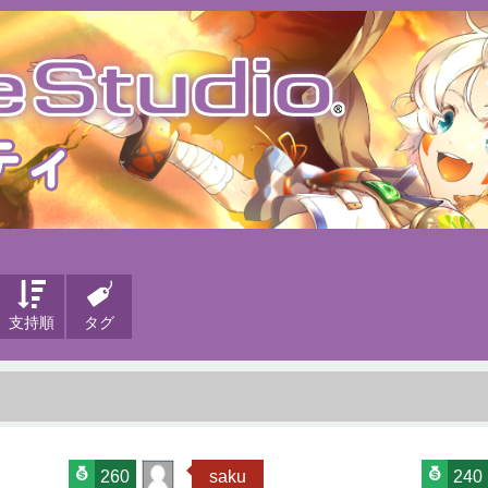
支持順
タグ
260
saku
240