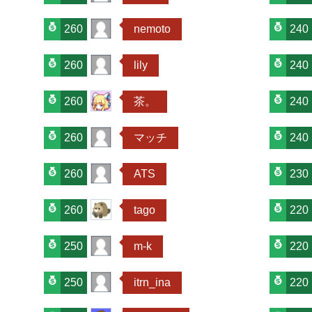
260
nemoto
240
260
lily
240
260
茶。
240
260
マッチ
240
260
ATS
230
260
tago
220
250
m-k
220
250
itrn_ina
220