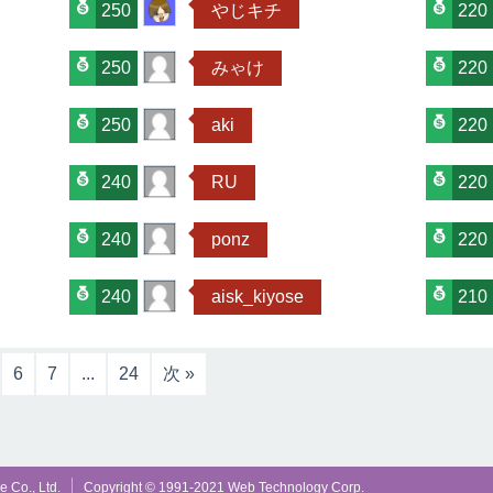
250
やじキチ
220
250
みゃけ
220
250
aki
220
240
RU
220
240
ponz
220
240
aisk_kiyose
210
6
7
...
24
次 »
 Co., Ltd.
Copyright © 1991-2021 Web Technology Corp.