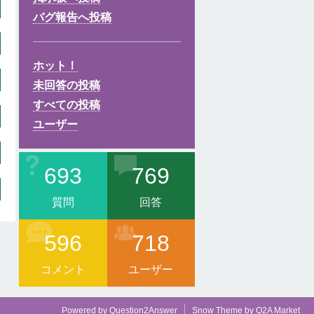
バグ報告へ投稿
ホット！
未回答の投稿
すべての投稿
ユーザー
693
769
質問
回答
596
718
コメント
ユーザー
Powered by
Question2Answer
Snow Theme by
Q2A Market