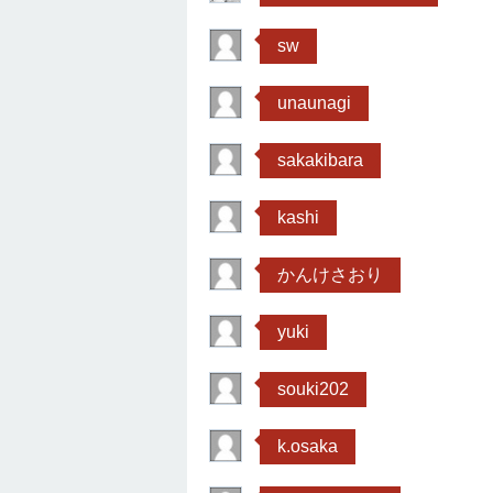
sw
unaunagi
sakakibara
kashi
かんけさおり
yuki
souki202
k.osaka