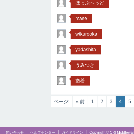
ほっぷへっど
mase
wtkurooka
yadashita
うみつき
癒着
ページ:
« 前
1
2
3
4
5
問い合わせ
ヘルプセンター
ガイドライン
Copyright © CRI Middleware