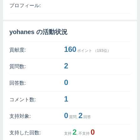
プロフィール:
yohanes の活動状況
160
貢献度:
ポイント （
193
位）
2
質問数:
0
回答数:
1
コメント数:
0
2
支持対象:
質問,
回答
2
0
支持した回数:
支持
, 不支持