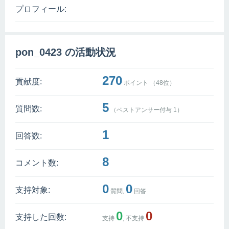
プロフィール:
pon_0423 の活動状況
270
貢献度:
ポイント （
48
位）
5
質問数:
（ベストアンサー付与
1
）
1
回答数:
8
コメント数:
0
0
支持対象:
質問,
回答
0
0
支持した回数:
支持
, 不支持