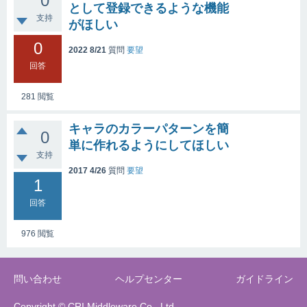
0
として登録できるような機能
支持
がほしい
0
2022 8/21
質問
要望
回答
281
閲覧
キャラのカラーパターンを簡
0
単に作れるようにしてほしい
支持
2017 4/26
質問
要望
1
回答
976
閲覧
問い合わせ
ヘルプセンター
ガイドライン
Copyright © CRI Middleware Co., Ltd.