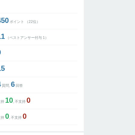
450
ポイント （
22
位）
11
（ベストアンサー付与
1
）
0
15
4
6
質問,
回答
10
0
支持
, 不支持
0
0
支持
, 不支持