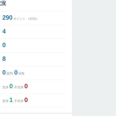
状況
290
ポイント （
42
位）
4
0
8
0
0
質問,
回答
0
0
支持
, 不支持
1
0
支持
, 不支持