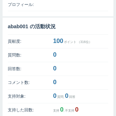
プロフィール:
abab001 の活動状況
100
貢献度:
ポイント （
316
位）
0
質問数:
0
回答数:
0
コメント数:
0
0
支持対象:
質問,
回答
0
0
支持した回数:
支持
, 不支持