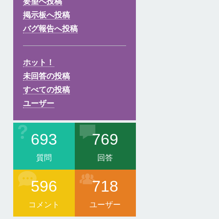
要望へ投稿
掲示板へ投稿
バグ報告へ投稿
ホット！
未回答の投稿
すべての投稿
ユーザー
693
769
質問
回答
596
718
コメント
ユーザー