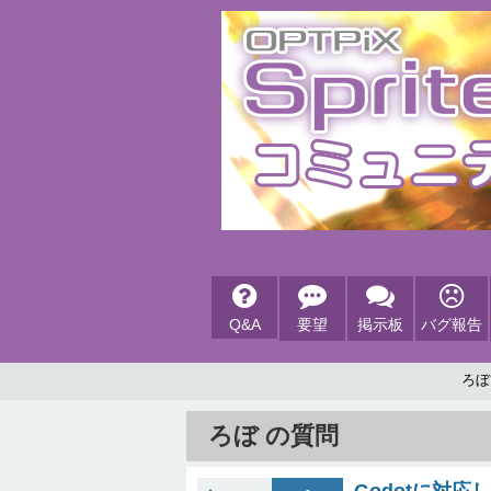
Q&A
要望
掲示板
バグ報告
ろぼ
ろぼ の質問