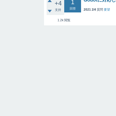
Godotに対応
1
+4
回答
2021 2/4
質問
要望
支持
1.2k
閲覧