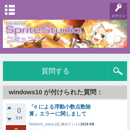
ログイン
質問する
windows10 が付けられた質問：
「0 による浮動小数点数除
0
算」エラーに関しまして
支持
Webtech_asera
(
11.3k
ポイント)
2018 6/8