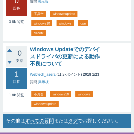
0
質問
掲示板
回答
不具合
windowsupdate
3.8k
閲覧
windows10
windows
gpu
directx
Windows Updateでのデバイ
0
スドライバの更新による動作
支持
不良について
1
Webtech_asera
(
11.3k
ポイント)
2018 1/23
回答
質問
掲示板
不具合
windows10
windows
1.8k
閲覧
windowsupdate
その他は
すべての質問
または
タグ
でお探しください。