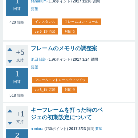
1
sanarium
(
1.3k
ポイント)
2017 11/16
質問
回答
要望
インスタンス
フレームコントロール
420
閲覧
ver6_1対応済
対応済
フレームのメモリの調整案
+5
池田 陽朗
(
1.9k
ポイント)
2017 3/24
質問
支持
要望
1
フレームコントロールウィンドウ
回答
ver6_1対応済
対応済
518
閲覧
キーフレームを打った時のベ
+1
ジェの初期設定について
支持
n.miura
(
730
ポイント)
2017 3/23
質問
要望
2