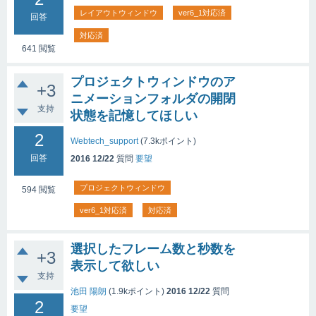
レイアウトウィンドウ
ver6_1対応済
回答
対応済
641
閲覧
プロジェクトウィンドウのア
+3
ニメーションフォルダの開閉
支持
状態を記憶してほしい
2
Webtech_support
(
7.3k
ポイント)
回答
2016 12/22
質問
要望
プロジェクトウィンドウ
594
閲覧
ver6_1対応済
対応済
選択したフレーム数と秒数を
+3
表示して欲しい
支持
池田 陽朗
(
1.9k
ポイント)
2016 12/22
質問
2
要望