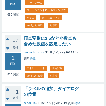
キーフレーム
回答
フレームコントロールウィンドウ
636
閲覧
ベジェ
カーブエディタ
ver6_1対応済
対応済
頂点変形に2.5など小数点も
+4
含めた数値を設定したい
支持
Webtech_asera
(
11.3k
ポイント)
2017 3/14
1
質問
要望
回答
アトリビュート
頂点変形
516
閲覧
ver6_1対応済
対応済
「ラベルの追加」ダイアログ
+1
の位置
支持
sanarium
(
1.3k
ポイント)
2017 3/3
質問
要望