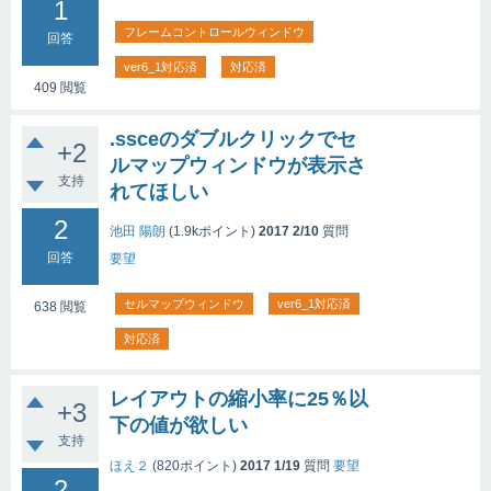
1
フレームコントロールウィンドウ
回答
ver6_1対応済
対応済
409
閲覧
.ssceのダブルクリックでセ
+2
ルマップウィンドウが表示さ
支持
れてほしい
2
池田 陽朗
(
1.9k
ポイント)
2017 2/10
質問
回答
要望
セルマップウィンドウ
ver6_1対応済
638
閲覧
対応済
レイアウトの縮小率に25％以
+3
下の値が欲しい
支持
ほえ２
(
820
ポイント)
2017 1/19
質問
要望
2