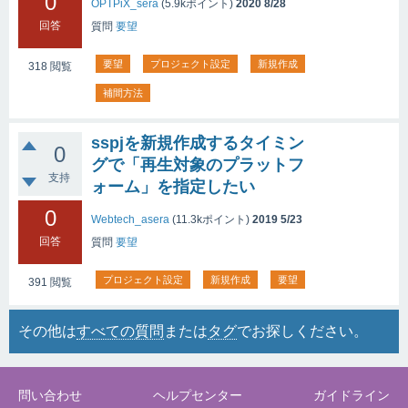
0
OPTPiX_sera
(
5.9k
ポイント)
2020 8/28
回答
質問
要望
要望
プロジェクト設定
新規作成
318
閲覧
補間方法
sspjを新規作成するタイミン
0
グで「再生対象のプラットフ
支持
ォーム」を指定したい
0
Webtech_asera
(
11.3k
ポイント)
2019 5/23
回答
質問
要望
プロジェクト設定
新規作成
要望
391
閲覧
その他は
すべての質問
または
タグ
でお探しください。
問い合わせ
ヘルプセンター
ガイドライン