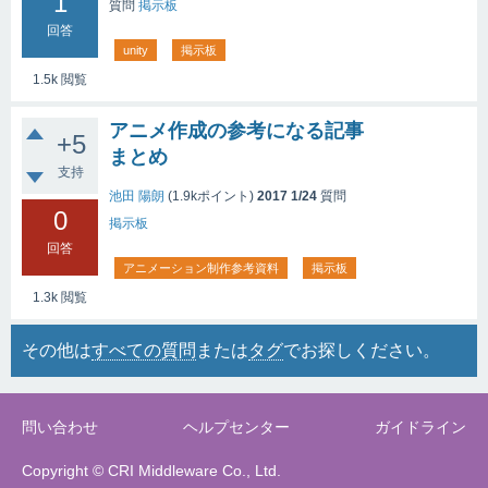
1
質問
掲示板
回答
unity
掲示板
1.5k
閲覧
アニメ作成の参考になる記事
+5
まとめ
支持
池田 陽朗
(
1.9k
ポイント)
2017 1/24
質問
0
掲示板
回答
アニメーション制作参考資料
掲示板
1.3k
閲覧
その他は
すべての質問
または
タグ
でお探しください。
問い合わせ
ヘルプセンター
ガイドライン
Copyright © CRI Middleware Co., Ltd.