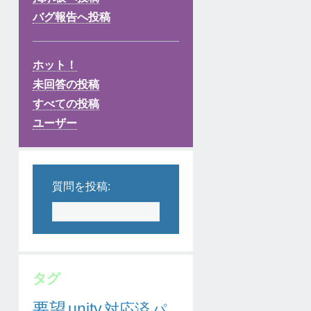
バグ報告へ投稿
ホット！
未回答の投稿
すべての投稿
ユーザー
質問を投稿:
タグ
要望
unity
対応済
パ