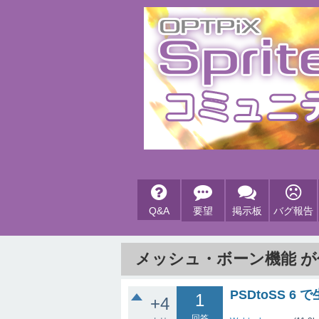
Q&A
要望
掲示板
バグ報告
メッシュ・ボーン機能 
PSDtoSS 
1
+4
回答