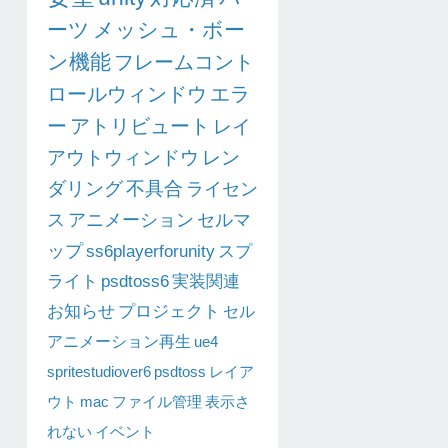
ーツ
メッシュ・ボー
ン機能
フレームコント
ロールウィンドウ
エラ
ー
アトリビュート
レイ
アウトウィンドウ
レン
ダリング
不具合
ライセン
ス
アニメーション
セルマ
ップ
ss6playerforunity
スプ
ライト
psdtoss6
実装関連
お知らせ
プロジェクト
セル
アニメーション再生
ue4
spritestudiover6
psdtoss
レイア
ウト
mac
ファイル管理
表示さ
れない
イベント