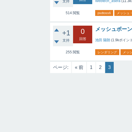
Webtech_asera
(
11.3k
支持
514
閲覧
psdtoss6
メッシュ
メッシュボー
0
+1
回答
池田 陽朗
(
1.9k
ポイント
支持
255
閲覧
レンダリング
メッ
ページ:
« 前
1
2
3