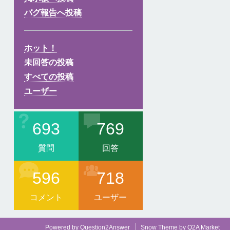
バグ報告へ投稿
ホット！
未回答の投稿
すべての投稿
ユーザー
693
769
質問
回答
596
718
コメント
ユーザー
Powered by
Question2Answer
Snow Theme by
Q2A Market