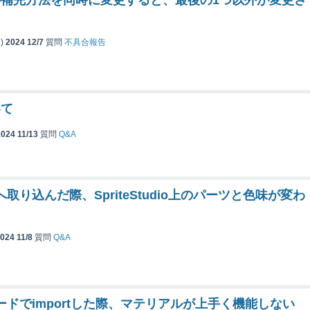
補完方法を同時に変更すると、最後の1つ以外が変更さ
)
2024 12/7
質問
不具合報告
いて
2024 11/13
質問
Q&A
yへ取り込んだ際、SpriteStudio上のパーツと色味が変わ
024 11/8
質問
Q&A
iveモードでimportした際、マテリアルが上手く機能しない