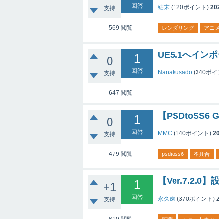
回答
結末
(
120
ポイント)
20
支持
569
閲覧
レンダリング
アニメ
UE5.1へイン
1
0
回答
Nanakusado
(
340
ポイ
支持
647
閲覧
【PSDtoSS6 
1
0
回答
MMC
(
140
ポイント)
20
支持
479
閲覧
psdtoss6
不具合
【Ver.7.2
1
+1
回答
永久歯
(
370
ポイント)
支持