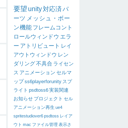
要望
unity
対応済
パ
ーツ
メッシュ・ボー
ン機能
フレームコント
ロールウィンドウ
エラ
ー
アトリビュート
レイ
アウトウィンドウ
レン
ダリング
不具合
ライセン
ス
アニメーション
セルマ
ップ
ss6playerforunity
スプ
、
ライト
psdtoss6
実装関連
お知らせ
プロジェクト
セル
アニメーション再生
ue4
spritestudiover6
psdtoss
レイア
ウト
mac
ファイル管理
表示さ