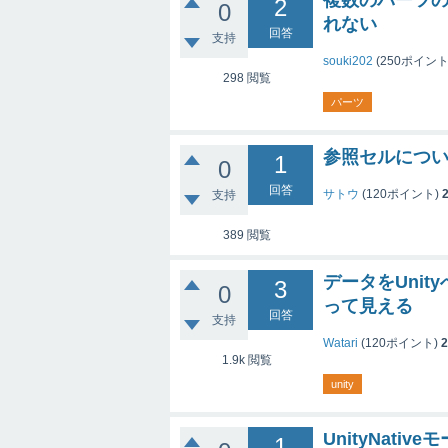
複数のパーツの
2
0
れない
回答
支持
souki202
(
250
ポイント
298
閲覧
パーツ
参照セルにつ
1
0
回答
サトウ
(
120
ポイント)
支持
389
閲覧
データをUnit
3
0
って見える
回答
支持
Watari
(
120
ポイント)
2
1.9k
閲覧
unity
UnityNat
1