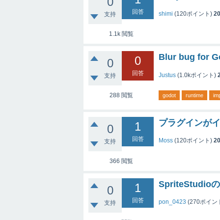
0
回答
shimi
(
120
ポイント)
20
支持
1.1k
閲覧
Blur bug for 
0
0
回答
Justus
(
1.0k
ポイント)
支持
288
閲覧
godot
runtime
im
プラグインが
1
0
回答
Moss
(
120
ポイント)
20
支持
366
閲覧
SpriteStu
1
0
回答
pon_0423
(
270
ポイン
支持