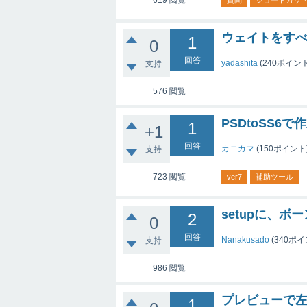
619
閲覧
質問
ショートカッ
ウェイトをす
1
0
回答
yadashita
(
240
ポイント
支持
576
閲覧
PSDtoSS6
1
+1
回答
カニカマ
(
150
ポイント
支持
723
閲覧
ver7
補助ツール
setupに、
2
0
回答
Nanakusado
(
340
ポイ
支持
986
閲覧
プレビューで
1