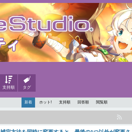
支持順
タグ
新着
ホット!
支持順
回答順
閲覧順