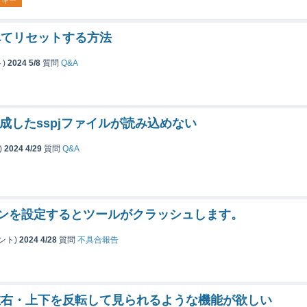
トキー
べてリセットする方法
)
2024 5/8
質問
Q&A
で作成したsspjファイルが読み込めない
)
2024 4/29
質問
Q&A
ボーンを設定するとツールがクラッシュします。
ント)
2024 4/28
質問
不具合報告
左右・上下を反転して見られるような機能が欲しい