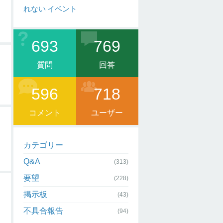
れない
イベント
693
769
質問
回答
596
718
コメント
ユーザー
カテゴリー
Q&A
(313)
要望
(228)
掲示板
(43)
不具合報告
(94)