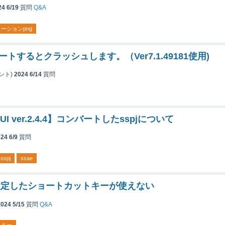
24 6/19
質問
Q&A
ーションpng
ポートするとクラッシュします。（Ver7.1.49181使用)
ント)
2024 6/14
質問
GUI ver.2.4.4】コンバートしたsspjについて
24 6/9
質問
sspj
ssae
.0】設定したショートカットキーが使えない
2024 5/15
質問
Q&A