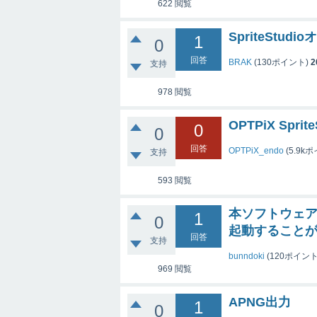
622
閲覧
SpriteSt
1
0
回答
BRAK
(
130
ポイント)
2
支持
978
閲覧
OPTPiX Sprit
0
0
回答
OPTPiX_endo
(
5.9k
ポ
支持
593
閲覧
本ソフトウェ
1
0
起動すること
回答
支持
bunndoki
(
120
ポイント
969
閲覧
APNG出力
1
0