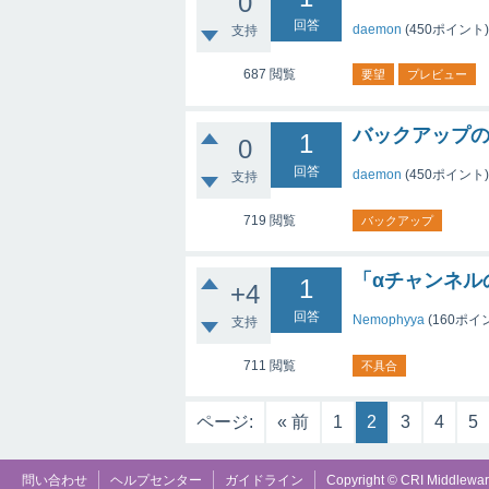
0
回答
daemon
(
450
ポイント)
支持
687
閲覧
要望
プレビュー
バックアップ
1
0
回答
daemon
(
450
ポイント)
支持
719
閲覧
バックアップ
「αチャンネル
1
+4
回答
Nemophyya
(
160
ポイ
支持
711
閲覧
不具合
ページ:
« 前
1
2
3
4
5
問い合わせ
ヘルプセンター
ガイドライン
Copyright © CRI Middleware