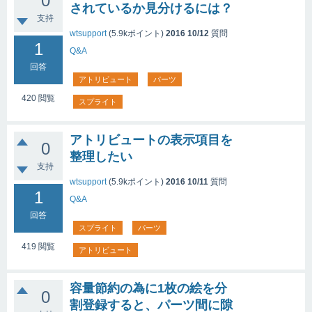
0
されているか見分けるには？
支持
wtsupport
(
5.9k
ポイント)
2016 10/12
質問
1
Q&A
回答
アトリビュート
パーツ
420
閲覧
スプライト
アトリビュートの表示項目を
0
整理したい
支持
wtsupport
(
5.9k
ポイント)
2016 10/11
質問
1
Q&A
回答
スプライト
パーツ
419
閲覧
アトリビュート
容量節約の為に1枚の絵を分
0
割登録すると、パーツ間に隙