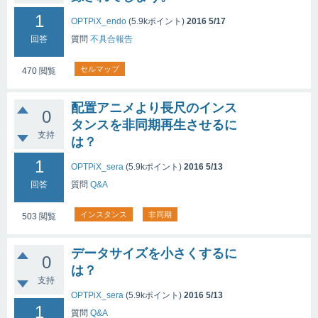
1
OPTPiX_endo
(
5.9k
ポイント)
2016 5/17
回答
質問
不具合報告
セルマップ
470
閲覧
配置アニメより長尺のインス
0
タンスを非同期再生させるに
支持
は？
1
OPTPiX_sera
(
5.9k
ポイント)
2016 5/13
回答
質問
Q&A
インスタンス
非同期
503
閲覧
データサイズを小さくするに
0
は？
支持
OPTPiX_sera
(
5.9k
ポイント)
2016 5/13
1
質問
Q&A