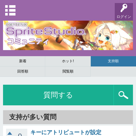
ログイン
新着
ホット!
支持順
回答順
閲覧順
質問する
支持が多い質問
キーにアトリビュートが設定