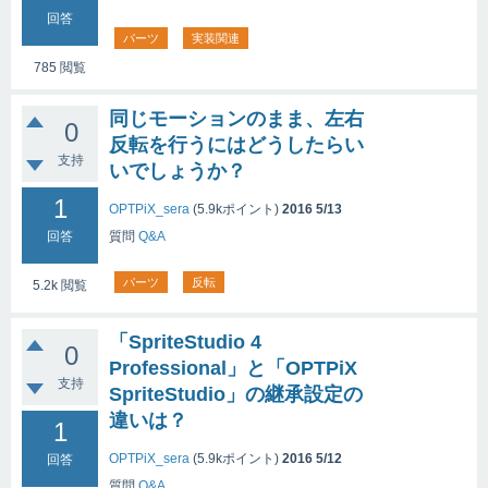
回答
パーツ
実装関連
785
閲覧
同じモーションのまま、左右
0
反転を行うにはどうしたらい
支持
いでしょうか？
1
OPTPiX_sera
(
5.9k
ポイント)
2016 5/13
回答
質問
Q&A
パーツ
反転
5.2k
閲覧
「SpriteStudio 4
0
Professional」と「OPTPiX
支持
SpriteStudio」の継承設定の
違いは？
1
OPTPiX_sera
(
5.9k
ポイント)
2016 5/12
回答
質問
Q&A