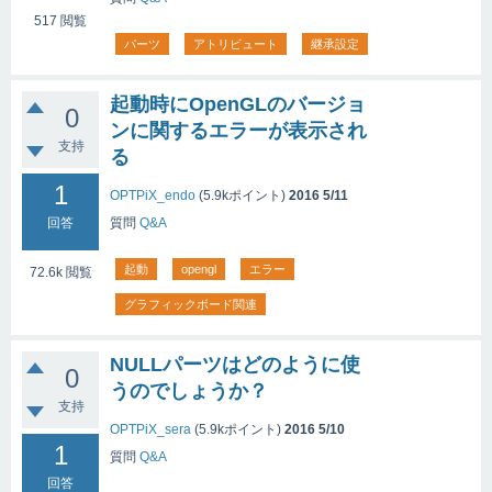
517
閲覧
パーツ
アトリビュート
継承設定
起動時にOpenGLのバージョ
0
ンに関するエラーが表示され
支持
る
1
OPTPiX_endo
(
5.9k
ポイント)
2016 5/11
回答
質問
Q&A
起動
opengl
エラー
72.6k
閲覧
グラフィックボード関連
NULLパーツはどのように使
0
うのでしょうか？
支持
OPTPiX_sera
(
5.9k
ポイント)
2016 5/10
1
質問
Q&A
回答