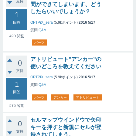
支持
間ができてしまいます、どう
したらいいでしょうか？
1
OPTPiX_sera
(
5.9k
ポイント)
2016 5/17
回答
質問
Q&A
490
閲覧
パーツ
アトリビュート”アンカー”の
0
使いどころを教えてください
支持
OPTPiX_sera
(
5.9k
ポイント)
2016 5/17
1
質問
Q&A
回答
パーツ
アンカー
アトリビュート
575
閲覧
セルマップウインドウで矢印
0
キーを押すと新規にセルが登
支持
録されてしまう。