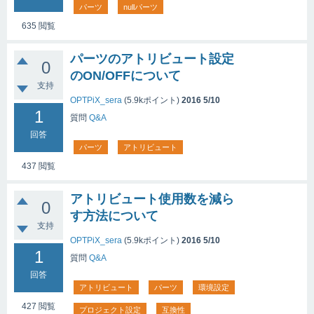
パーツ
nullパーツ
635
閲覧
パーツのアトリビュート設定
0
のON/OFFについて
支持
OPTPiX_sera
(
5.9k
ポイント)
2016 5/10
1
質問
Q&A
回答
パーツ
アトリビュート
437
閲覧
アトリビュート使用数を減ら
0
す方法について
支持
OPTPiX_sera
(
5.9k
ポイント)
2016 5/10
1
質問
Q&A
回答
アトリビュート
パーツ
環境設定
427
閲覧
プロジェクト設定
互換性