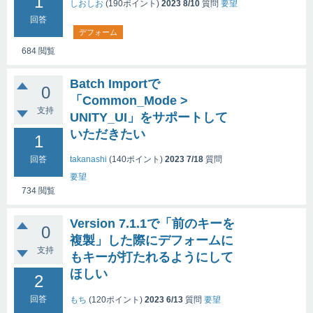
1
しおしお
(
190
ポイント)
2023 8/10
質問
要望
回答
デフォーム
684
閲覧
Batch Importで
0
「Common_Mode >
支持
UNITY_UI」をサポートして
いただきたい
1
takanashi
(
140
ポイント)
2023 7/18
質問
回答
要望
734
閲覧
Version 7.1.1で「前のキーを
0
複製」した際にデフォームに
支持
もキーが打たれるようにして
ほしい
2
回答
もち
(
120
ポイント)
2023 6/13
質問
要望