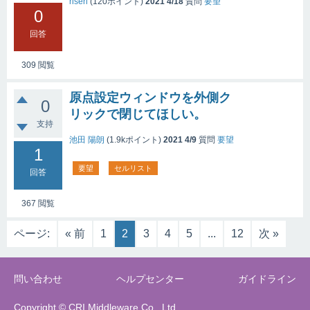
riseri
(
120
ポイント)
2021 4/18
質問
要望
0
回答
309
閲覧
原点設定ウィンドウを外側ク
0
リックで閉じてほしい。
支持
池田 陽朗
(
1.9k
ポイント)
2021 4/9
質問
要望
1
要望
セルリスト
回答
367
閲覧
ページ:
« 前
1
2
3
4
5
...
12
次 »
問い合わせ
ヘルプセンター
ガイドライン
Copyright © CRI Middleware Co., Ltd.