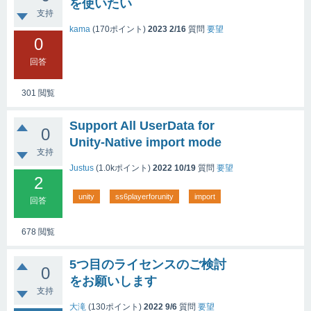
を使いたい
支持
kama
(
170
ポイント)
2023 2/16
質問
要望
0
回答
301
閲覧
Support All UserData for
0
Unity-Native import mode
支持
Justus
(
1.0k
ポイント)
2022 10/19
質問
要望
2
unity
ss6playerforunity
import
回答
678
閲覧
5つ目のライセンスのご検討
0
をお願いします
支持
大滝
(
130
ポイント)
2022 9/6
質問
要望