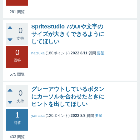
281
閲覧
SpriteStudio 7のUIや文字の
0
サイズが大きくできるように
支持
してほしい
0
natsuka
(
180
ポイント)
2022 8/11
質問
要望
回答
575
閲覧
グレーアウトしているボタン
0
にカーソルを合わせたときに
支持
ヒントを出してほしい
1
yamasa
(
120
ポイント)
2022 8/3
質問
要望
回答
433
閲覧