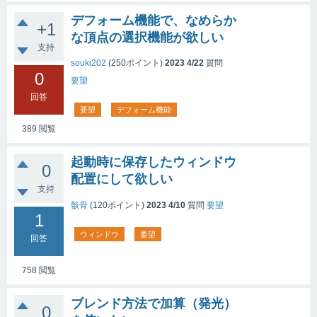
デフォーム機能で、なめらか
+1
な頂点の選択機能が欲しい
支持
souki202
(
250
ポイント)
2023 4/22
質問
0
要望
回答
要望
デフォーム機能
389
閲覧
起動時に保存したウィンドウ
0
配置にして欲しい
支持
骸骨
(
120
ポイント)
2023 4/10
質問
要望
1
ウィンドウ
要望
回答
758
閲覧
ブレンド方法で加算（発光）
0