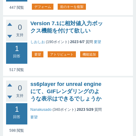
デフォーム
前のキーを複製
447
閲覧
Version 7.1に相対値入力ボッ
0
クス機能を付けて欲しい
支持
しおしお
(
190
ポイント)
2023 6/7
質問
要望
1
要望
アトリビュート
機能追加
回答
517
閲覧
ss6player for unreal engine
0
にて、GIFレンダリングのよ
支持
うな表示はできるでしょうか
1
Nanakusado
(
340
ポイント)
2023 5/29
質問
回答
要望
598
閲覧