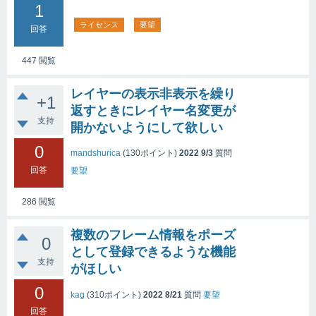
1
ライセンス
要望
回答
447
閲覧
レイヤーの表示非表示を繰り
+1
返すときにレイヤー名変更が
支持
開かないようにして欲しい
0
mandshurica
(
130
ポイント)
2022 9/3
質問
回答
要望
286
閲覧
複数のフレーム情報をポーズ
0
として登録できるような機能
支持
がほしい
0
kag
(
310
ポイント)
2022 8/21
質問
要望
回答