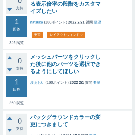
0
る表示倍率の段階をカスタマ
支持
イズしたい
1
natsuka
(
180
ポイント)
2022 2/21
質問
要望
回答
要望
レイアウトウィンドウ
346
閲覧
メッシュパーツをクリックし
0
た後に他のパーツを選択でき
支持
るようにしてほしい
1
湊あおい
(
160
ポイント)
2022 2/1
質問
要望
回答
350
閲覧
バックグラウンドカラーの変
0
更につきまして
支持