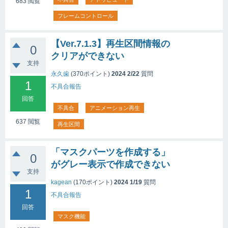
683
閲覧
フレームコントロール
【Ver.7.1.3】再生区間情報の
0
クリアができない
支持
永久歯
(
370
ポイント)
2024 2/22
質問
1
不具合報告
回答
不具合
アニメーション再生
637
閲覧
再生区間
「マスクパーツを作成する」
0
がグレー表示で作成できない
支持
kagean
(
170
ポイント)
2024 1/19
質問
1
不具合報告
回答
マスク機能