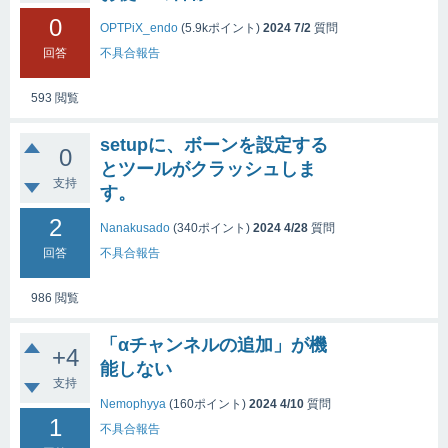
0
OPTPiX_endo
(
5.9k
ポイント)
2024 7/2
質問
回答
不具合報告
593
閲覧
setupに、ボーンを設定する
0
とツールがクラッシュしま
支持
す。
2
Nanakusado
(
340
ポイント)
2024 4/28
質問
回答
不具合報告
986
閲覧
「αチャンネルの追加」が機
+4
能しない
支持
Nemophyya
(
160
ポイント)
2024 4/10
質問
1
不具合報告