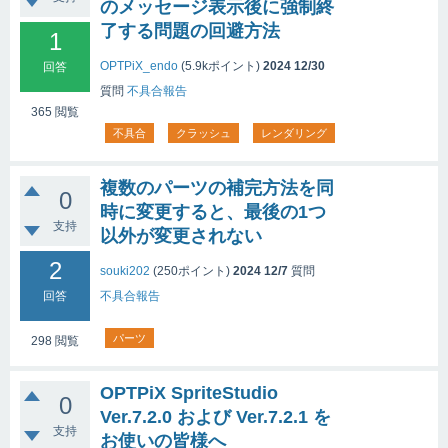
のメッセージ表示後に強制終
了する問題の回避方法
1
OPTPiX_endo
(
5.9k
ポイント)
2024 12/30
回答
質問
不具合報告
365
閲覧
不具合
クラッシュ
レンダリング
複数のパーツの補完方法を同
0
時に変更すると、最後の1つ
支持
以外が変更されない
2
souki202
(
250
ポイント)
2024 12/7
質問
回答
不具合報告
パーツ
298
閲覧
OPTPiX SpriteStudio
0
Ver.7.2.0 および Ver.7.2.1 を
支持
お使いの皆様へ