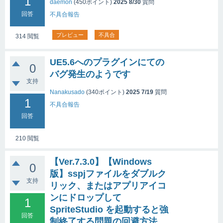
1
daemon
(
450
ポイント)
2025 8/30
質問
回答
不具合報告
プレビュー
不具合
314
閲覧
UE5.6へのプラグインにての
0
バグ発生のようです
支持
Nanakusado
(
340
ポイント)
2025 7/19
質問
1
不具合報告
回答
210
閲覧
【Ver.7.3.0】【Windows
0
版】sspjファイルをダブルク
支持
リック、またはアプリアイコ
ンにドロップして
1
SpriteStudio を起動すると強
回答
制終了する問題の回避方法