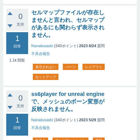
セルマップファイルが存在し
0
ませんと言われ、セルマップ
支持
があるにも関わらず表示され
ません。
1
Nanakusado
(
340
ポイント)
2023 8/24
質問
回答
不具合報告
1.1k
閲覧
表示されない
パーツ
レイアウト
セットアップ
ss6player for unreal engine
0
で、メッシュのボーン変形が
支持
反映されません。
1
Nanakusado
(
340
ポイント)
2023 5/29
質問
回答
不具合報告