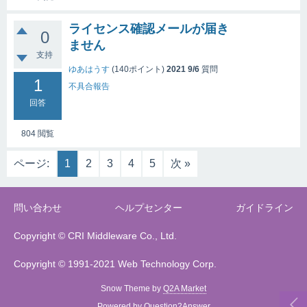
ライセンス確認メールが届き
0
ません
支持
ゆあはうす
(
140
ポイント)
2021 9/6
質問
1
不具合報告
回答
804
閲覧
ページ:
1
2
3
4
5
次 »
問い合わせ
ヘルプセンター
ガイドライン
Copyright © CRI Middleware Co., Ltd.
Copyright © 1991-2021 Web Technology Corp.
Snow Theme by
Q2A Market
Powered by
Question2Answer