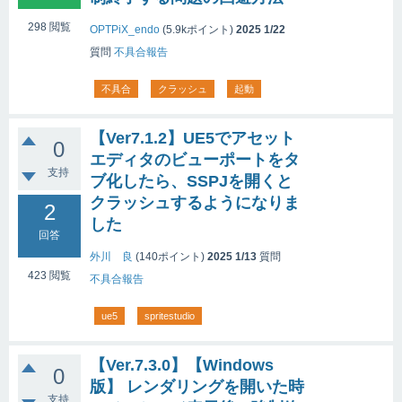
298
閲覧
OPTPiX_endo
(
5.9k
ポイント)
2025 1/22
質問
不具合報告
不具合
クラッシュ
起動
【Ver7.1.2】UE5でアセット
0
エディタのビューポートをタ
支持
ブ化したら、SSPJを開くと
クラッシュするようになりま
2
した
回答
外川 良
(
140
ポイント)
2025 1/13
質問
423
閲覧
不具合報告
ue5
spritestudio
【Ver.7.3.0】【Windows
0
版】 レンダリングを開いた時
支持