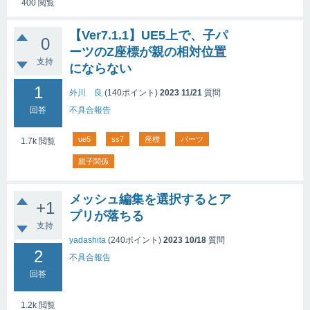
400
閲覧
【Ver7.1.1】UE5上で、子パ
0
ーツのZ座標が親の相対位置
支持
にならない
1
外川 良
(
140
ポイント)
2023 11/21
質問
回答
不具合報告
ue5
ss7
座標
パーツ
1.7k
閲覧
親子関係
メッシュ編集を選択するとア
+1
プリが落ちる
支持
yadashita
(
240
ポイント)
2023 10/18
質問
2
不具合報告
回答
1.2k
閲覧