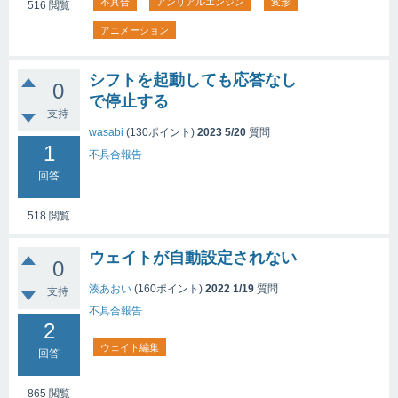
不具合
アンリアルエンジン
変形
516
閲覧
アニメーション
シフトを起動しても応答なし
0
で停止する
支持
wasabi
(
130
ポイント)
2023 5/20
質問
1
不具合報告
回答
518
閲覧
ウェイトが自動設定されない
0
湊あおい
(
160
ポイント)
2022 1/19
質問
支持
不具合報告
2
ウェイト編集
回答
865
閲覧