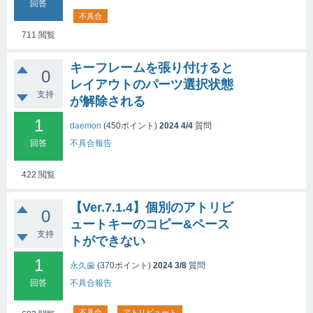
回答
不具合
711
閲覧
キーフレームを張り付けると
0
レイアウトのパーツ選択状態
支持
が解除される
1
daemon
(
450
ポイント)
2024 4/4
質問
回答
不具合報告
422
閲覧
【Ver.7.1.4】個別のアトリビ
0
ュートキーのコピー&ペース
支持
トができない
1
永久歯
(
370
ポイント)
2024 3/8
質問
回答
不具合報告
不具合
アトリビュート