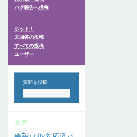
バグ報告へ投稿
ホット！
未回答の投稿
すべての投稿
ユーザー
質問を投稿:
タグ
要望
unity
対応済
パ