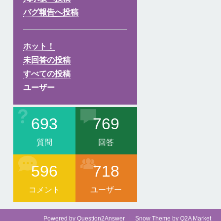
バグ報告へ投稿
ホット！
未回答の投稿
すべての投稿
ユーザー
693
769
質問
回答
596
718
コメント
ユーザー
Powered by
Question2Answer
Snow Theme by
Q2A Market